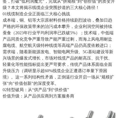
签，打破“低利润魔咒”，完成从“拼规模”到“创价值”的质变升
级？本文将揭示线缆企业突围抄道的三大核心路径！
01线缆制造企业正面临三大核心挑战
成本端，铜、铝等大宗原材料价格持续剧烈波动，叠加日趋
严格的环保政策带来的治污成本攀升，企业利润空间被持续
蚕食（2023年行业平均利润率已跌破5%）；技术端，中低端
产品同质化竞争严重导致产能严重过剩，而海上风电用耐盐
腐电缆、航空航天级特种线缆等高端产品仍高度依赖进口；
需求端，随着新能源发电、智能电网升级、5G基站建设等新
兴场景的爆发式增长，市场对线缆产品的耐高压、抗干扰、
轻量化等性能指标提出更严苛要求，传统产品体系面临全面
升级压力（调研显示超60%线缆企业正遭遇订单量下滑困
境）。这一系列结构性矛盾，正倒逼行业开启一场从"规模扩
张"向"价值创新"的深度变革。
02转型破局：从“供产品”到“供价值”
价值升级：从产品供应商到方案服务商