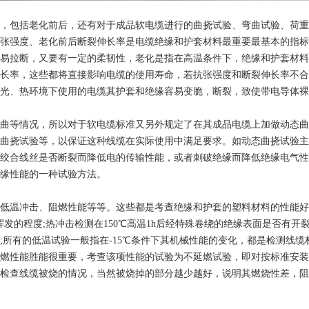
，包括老化前后，还有对于成品软电缆进行的曲挠试验、弯曲试验、荷重
张强度、老化前后断裂伸长率是电缆绝缘和护套材料最重要最基本的指标
易拉断，又要有一定的柔韧性，老化是指在高温条件下，绝缘和护套材料
长率，这些都将直接影响电缆的使用寿命，若抗张强度和断裂伸长率不合
光、热环境下使用的电缆其护套和绝缘容易变脆，断裂，致使带电导体裸
曲等情况，所以对于软电缆标准又另外规定了在其成品电缆上加做动态曲
曲挠试验等，以保证这种线缆在实际使用中满足要求。如动态曲挠试验主
绞合线丝是否断裂而降低电的传输性能，或者刺破绝缘而降低绝缘电气性
缘性能的一种试验方法。
低温冲击、阻燃性能等等。这些都是考查绝缘和护套的塑料材料的性能好
发的程度;热冲击检测在150℃高温1h后经特殊卷绕的绝缘表面是否有开裂
所有的低温试验一般指在-15℃条件下其机械性能的变化，都是检测线缆
燃性能胜能很重要，考查该项性能的试验为不延燃试验，即对按标准安装
检查线缆被烧的情况，当然被烧掉的部分越少越好，说明其燃烧性差，阻