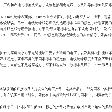
、厂名和产地的标签或标志，规格包括额定电压、芯数和导体标称截面等
0mm(绝缘表面)或≤500mm(护套表面)，标志内容应齐全、清晰、耐
敷设错误。另外，电线绝缘线芯应优先选用标准推荐的颜色，特别要提的
特殊双色线专用于接地，对于黄/绿搭配标准也有以下规定:即对每一段长
0%，且不大于70%，而另一种颜色则覆盖绝缘线芯的其余部分，即黄/
护套的厚度大小对于电缆能够耐受多大强度的电压，以及其机械性能好坏
严格规定，要求不得低于国家标准的规定值。电缆绝缘厚度太薄会严重影
隐患，当然也不是越厚越好，应不影响安装，故标准又设了一个外形尺寸
和类似场所的直接涉及人身安全的电工产品，这类产品在一部分国家中实行
，并在该国市场上销售。即使在未实行强制性认证的国家中，消费者为了
场的通行证。获得认证并贴有CE标志的产品将降低在欧洲市场上销售的风