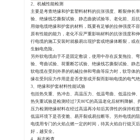
2、机械性能检测
主要是考查绝缘和护套塑料材料的抗张强度、断裂伸长率
验、绝缘线芯撕裂试验、静态曲挠试验等。老化前、后抗
用做电缆绝缘和护套的材料，既要有足够的拉伸强度不容
原有性能的能力，老化不应严重影响材料的抗张强度和伸
行电缆的施工安装时就极易出现护套或绝缘体断裂，或在
生触电危险。
另外软电缆由于不是固定敷设，使用中存在反复拖拉、弯
验、弯曲试验、荷重断芯试验、绝缘线芯撕裂试验、静态
软电缆在受到外界的机械拉伸和弯曲等应力时，软导体的
缘在受到应力作用是是否变形或开裂而影响电缆的电气绝
3、绝缘和护套材料性能试验
包括热失重、热冲击、高温压力、低温弯曲、低温拉伸、
热失重试验是检测经过7天80℃的高温老化后材料降解、挥
压力检测绝缘材料在经过高温再冷却后其弹性的保持程度;
低温环境下是否变脆、易开裂或易拉断等。另外电缆的阻
电缆用专门的火焰点燃一定的时间，待其火焰自行熄灭后
好，越安全。
4、标志检查