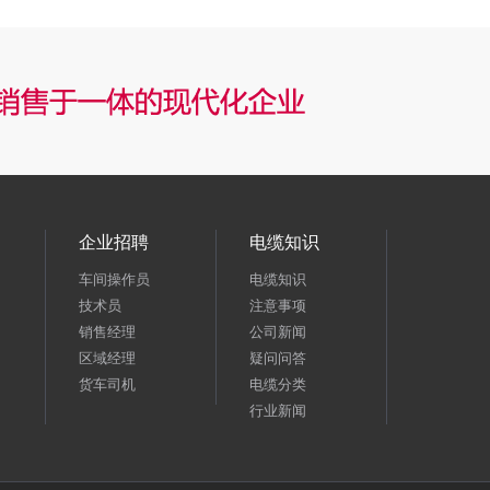
企业招聘
电缆知识
车间操作员
电缆知识
技术员
注意事项
销售经理
公司新闻
区域经理
疑问问答
货车司机
电缆分类
行业新闻