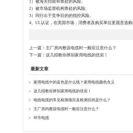
1）被海关扣留和查处的风险;
2）被市场监督机构查处的风险;
3）同行出于竞争目的的指控风险。
4、UL认证，在美国市场，消费者及购买单位更愿意选购
上一篇：
主厂房内敷设电缆时一般应注意什么？
下一篇：
这几招教你辨别家用电线的优劣！
最新文章
家用电线中的蓝色是什么线？家用电线颜色含义
这几招教你辨别家用电线的优劣！
电线电缆的常见检测项目及检测目的是什么？
主厂房内敷设电缆时一般应注意什么？
环市电缆