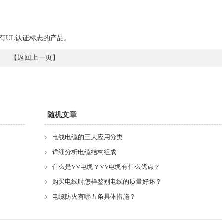
有UL认证标志的产品。
【
返回上一页
】
随机文章
电线电缆的三大应用分类
详细分析电缆结构组成
什么是VV电缆？VV电缆有什么优点？
购买电线时怎样鉴别电线的质量好坏？
电缆防火有哪五条具体措施？