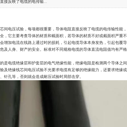
接反映了电缆的电传输...
芯间电压试验，每项都很重要，导体电阻直接反映了电缆的电传输性能，
全，它主要考查导体的材质和截面积，若导体的材质不好或截面积严重不
会增加电流在线路上通过时的损耗，引起电缆导体本身发热，引起包覆导
危及人身、财产的安全。标准对不同规格电缆的导体直流电阻值均有严格
的是电缆绝缘层和护套层的电气绝缘性能，绝缘电阻是检测两个导体之间
验及绝缘线芯间电压试验不光要求电缆有足够的绝缘能力，还要求绝缘或
、针孔等，否则就会造成耐压试验时局部击穿。