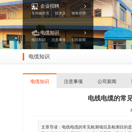
企业招聘
车间操作员
技术员
销售经理
电缆知识
电缆知识
注意事项
公司新闻
电缆知识
电缆知识
注意事项
公司新闻
电线电缆的常
文章导读：电线电缆的常见检测项目及检测目的是