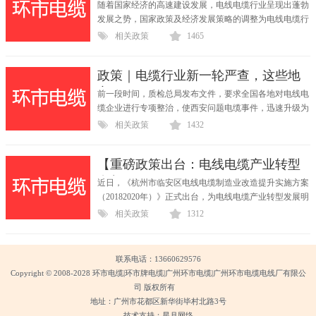
哪些
随着国家经济的高速建设发展，电线电缆行业呈现出蓬勃
发展之势，国家政策及经济发展策略的调整为电线电缆行
业...
相关政策
1465
政策｜电缆行业新一轮严查，这些地
方已
前一段时间，质检总局发布文件，要求全国各地对电线电
缆企业进行专项整治，使西安问题电缆事件，迅速升级为
一...
相关政策
1432
【重磅政策出台：电线电缆产业转型
在起
近日，《杭州市临安区电线电缆制造业改造提升实施方案
（20182020年）》正式出台，为电线电缆产业转型发展明
发展目...
相关政策
1312
联系电话：13660629576
Copyright © 2008-2028 环市电缆|环市牌电缆|广州环市电缆|广州环市电缆电线厂有限公
司 版权所有
地址：广州市花都区新华街毕村北路3号
技术支持：星月网络