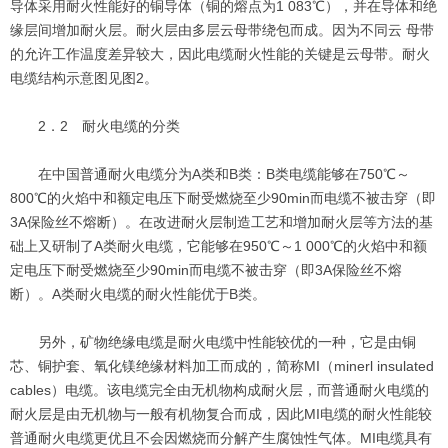
导体采用耐火性能好的铜导体（铜的熔点为1 083℃），并在导体和绝
缘层间增加耐火层。耐火层由多层云母带绕包而成。因为不同云 母带
的允许工作温度差异较大，因此电缆耐火性能的关键是云母带。耐火
电缆结构示意图见图2。
2．2 耐火电缆的分类
在中国普通耐火电缆分为A类和B类：B类电缆能够在750℃～
800℃的火焰中和额定电压下耐受燃烧至少90min而电缆不被击穿（即
3A保险丝不熔断）。在改进耐火层制造工艺和增加耐火层等方法的基
础上又研制了A类耐火电缆，它能够在950℃～1 000℃的火焰中和额
定电压下耐受燃烧至少90min而电缆不被击穿（即3A保险丝不熔
断）。A类耐火电缆的耐火性能优于B类。
另外，矿物绝缘电缆是耐火电缆中性能较优的一种，它是由铜
芯、铜护套、氧化镁绝缘材料加工而成的，简称MI（minerl insulated
cables）电缆。该电缆完全由无机物构成耐火层，而普通耐火电缆的
耐火层是由无机物与一般有机物复合而成，因此MI电缆的耐火性能较
普通耐火电缆更优且不会因燃烧而分解产生腐蚀性气体。MI电缆具有