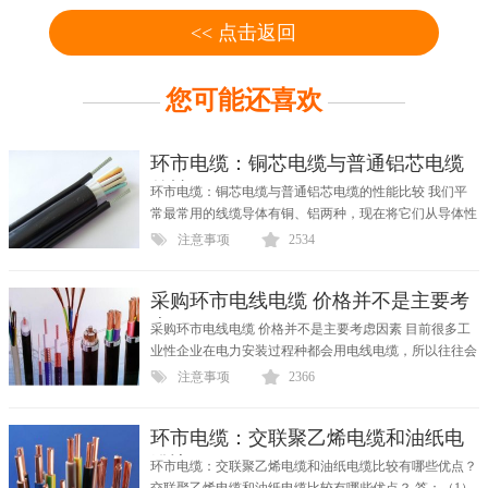
<< 点击返回
您可能还喜欢
环市电缆：铜芯电缆与普通铝芯电缆
的性
环市电缆：铜芯电缆与普通铝芯电缆的性能比较 我们平
常最常用的线缆导体有铜、铝两种，现在将它们从导体性
能上...
注意事项
2534
采购环市电线电缆 价格并不是主要考
虑因
采购环市电线电缆 价格并不是主要考虑因素 目前很多工
业性企业在电力安装过程种都会用电线电缆，所以往往会
大量...
注意事项
2366
环市电缆：交联聚乙烯电缆和油纸电
缆比
环市电缆：交联聚乙烯电缆和油纸电缆比较有哪些优点？
交联聚乙烯电缆和油纸电缆比较有哪些优点？ 答：（1）