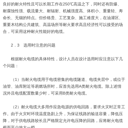
良好的耐火特性且可以长期工作在250℃高温之下，同时还有防爆、
耐腐蚀性强、载流量大、耐辐射、机械强度高、体积小、重量轻、寿
命长、无烟的特点。但价格贵、工艺复杂、施工难度大，在油灌区、
重要木结构公共建筑、高温场所等耐火要求高且经济性可以接受的场
合，可采用这种耐火性能好的电缆。
2．3 选用时注意的问题
根据耐火电缆的具体特性，设计人员在设计选用时应注意以下几
个问题：
（1）当耐火电缆用于电缆密集的电缆隧道、电缆夹层中，或位于
油管、油库附近等易燃场所时，应首先选用A类耐火电缆。除上述情
况外且电缆配置数量少时，可采用B类耐火电缆。
（2）耐火电缆大多用作应急电源的供电回路，要求火灾时正常工
作。由于火灾时环境温度急剧上升，为保证线路的输送容量，降低压
降，对于供电线路较长且严格限定允许电压降的回路，应将耐火电缆
截面至少放大一档。